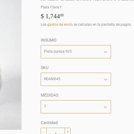
Plata Clara´f
$ 1,744
$
00
1,744.00
Los
gastos de envío
se calculan en la pantalla de pagos.
INSUMO
SKU
MEDIDAS
Cantidad
-
+