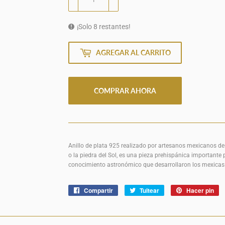
¡Solo 8 restantes!
AGREGAR AL CARRITO
COMPRAR AHORA
Anillo de plata 925 realizado por artesanos mexicanos de 
o la piedra del Sol, es una pieza prehispánica importante p
conocimiento astronómico que desarrollaron los mexica
Compartir
Compartir
Tuitear
Tuitear
Hacer pin
Pi
en
en
e
Facebook
Twitter
Pi