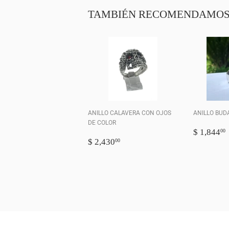
TAMBIÉN RECOMENDAMO
ANILLO CALAVERA CON OJOS
ANILLO BUD
DE COLOR
PRECI
$ 1,844
00
PRECIO
$
HABIT
$ 2,430
00
HABITUAL
2,430.00