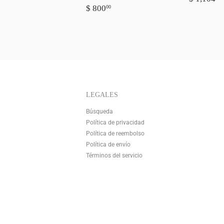
PRECIO
$
HABIT
$ 800
00
HABITUAL
800.00
LEGALES
Búsqueda
Política de privacidad
Política de reembolso
Política de envío
Términos del servicio