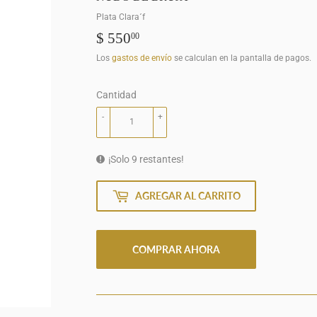
Plata Clara´f
$ 550
$
00
550.00
Los
gastos de envío
se calculan en la pantalla de pagos.
Cantidad
-
+
¡Solo 9 restantes!
AGREGAR AL CARRITO
COMPRAR AHORA