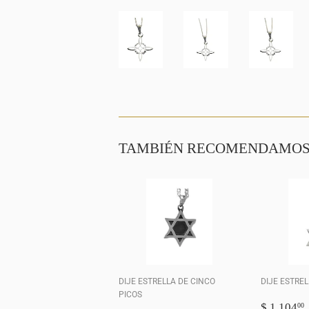
TAMBIÉN RECOMENDAMO
DIJE ESTRELLA DE CINCO
DIJE ESTREL
PICOS
PRECI
$ 1,104
00