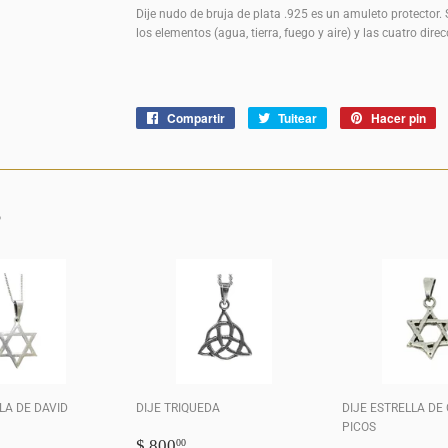
Dije nudo de bruja de plata .925 es un amuleto protector.
los elementos (agua, tierra, fuego y aire) y las cuatro direcc
Compartir
Compartir
Tuitear
Tuitear
Hacer pin
Pi
en
en
e
Facebook
Twitter
Pi
S
LA DE DAVID
DIJE TRIQUEDA
DIJE ESTRELLA DE
PICOS
O
$
PRECIO
$
$ 800
00