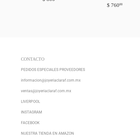
PRECIO
$
UAL
1,104.00
HABITUAL
800.00
$ 760
00
HABITUA
760.0
CONTACTO
PEDIDOS ESPECIALES PROVEEDORES
informacion@joyeriaclaraf.com.mx
ventas@joyeriaclaraf.com.mx
LIVERPOOL
INSTAGRAM
FACEBOOK
NUESTRA TIENDA EN AMAZON