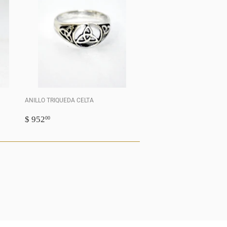
ANILLO TRIQUEDA CELTA
PRECIO
$
$ 952
00
HABITUAL
952.00