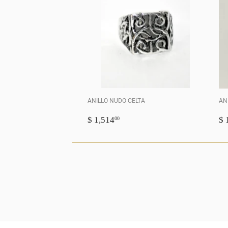
ANILLO NUDO CELTA
AN
PRECIO
$
P
$ 1,514
$ 
00
HABITUAL
1,514.00
H