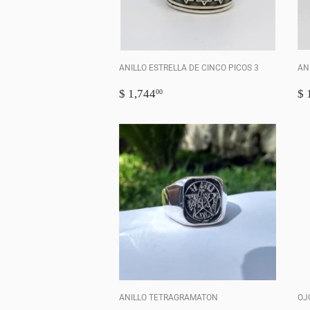
ANILLO ESTRELLA DE CINCO PICOS 3
AN
PRECIO
$
P
$ 1,744
$ 
00
HABITUAL
1,744.00
H
ANILLO TETRAGRAMATON
OJ