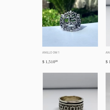
ANILLO OM 1
AN
PRECIO
$
P
$ 1,510
$ 
00
HABITUAL
1,510.00
H