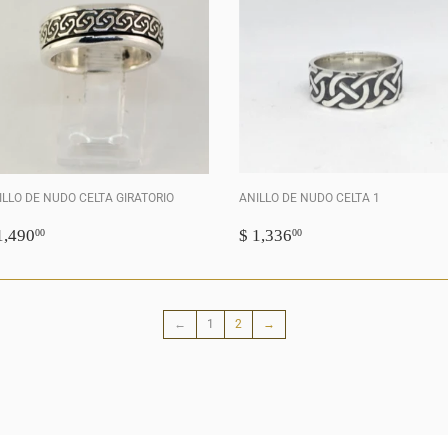
ILLO DE NUDO CELTA GIRATORIO
ANILLO DE NUDO CELTA 1
RECIO
$
PRECIO
$
1,490
$ 1,336
00
00
ABITUAL
1,490.00
HABITUAL
1,336.00
←
1
2
→