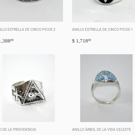
ILLO ESTRELLA DE CINCO PICOS 2
ANILLO ESTRELLA DE CINCO PICOS 1
RECIO
$
PRECIO
$
1,388
$ 1,718
00
00
ABITUAL
1,388.00
HABITUAL
1,718.00
O DE LA PROVIDENCIA
ANILLO ÁRBOL DE LA VIDA CELESTE