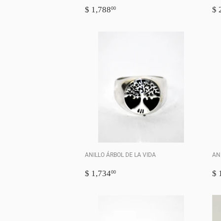
PRECIO
$
P
$ 1,788
$ 
00
HABITUAL
1,788.00
H
ANILLO ÁRBOL DE LA VIDA
AN
PRECIO
$
P
$ 1,734
$ 
00
HABITUAL
1,734.00
H