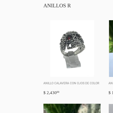
ANILLOS R
ANILLO CALAVERA CON OJOS DE COLOR
AN
PRECIO
$
P
$ 2,430
$ 
00
HABITUAL
2,430.00
H