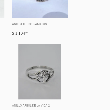
ANILLO TETRAGRAMATON
PRECIO
$
$ 1,104
00
HABITUAL
1,104.00
ANILLO ÁRBOL DE LA VIDA 2