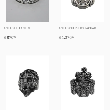
ANILLO ELEFANTES
ANILLO GUERRERO JAGUAR
PRECIO
$
PRECIO
$
$ 870
$ 1,376
00
00
HABITUAL
870.00
HABITUAL
1,376.00