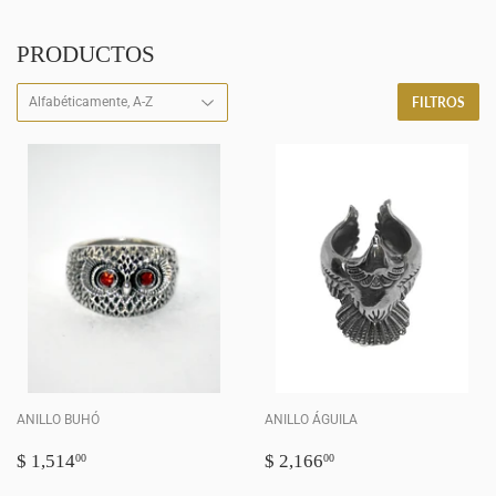
PRODUCTOS
FILTROS
ANILLO BUHÓ
ANILLO ÁGUILA
PRECIO
$
PRECIO
$
$ 1,514
$ 2,166
00
00
HABITUAL
1,514.00
HABITUAL
2,166.00