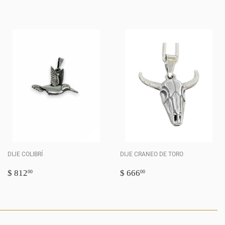
HABITUAL
2,324.00
HABITUAL
1,624.00
DIJE COLIBRÍ
DIJE CRANEO DE TORO
PRECIO
$
PRECIO
$
$ 812
$ 666
00
00
HABITUAL
812.00
HABITUAL
666.00