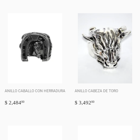
ANILLO CABALLO CON HERRADURA
ANILLO CABEZA DE TORO
PRECIO
$
PRECIO
$
$ 2,484
$ 3,492
00
00
HABITUAL
2,484.00
HABITUAL
3,492.00