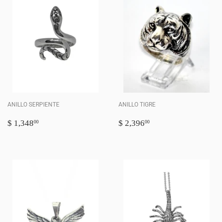
ANILLO SERPIENTE
ANILLO TIGRE
PRECIO
$
PRECIO
$
$ 1,348
$ 2,396
00
00
HABITUAL
1,348.00
HABITUAL
2,396.00