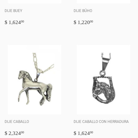
DIJE BUEY
DIJE BÚHO
PRECIO
$
PRECIO
$
$ 1,624
$ 1,220
00
00
HABITUAL
1,624.00
HABITUAL
1,220.00
DIJE CABALLO
DIJE CABALLO CON HERRADURA
PRECIO
$
PRECIO
$
$ 2,324
$ 1,624
00
00