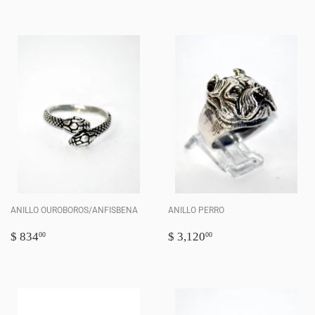
ANILLO OUROBOROS/ANFISBENA
ANILLO PERRO
PRECIO
$
PRECIO
$
$ 834
$ 3,120
00
00
HABITUAL
834.00
HABITUAL
3,120.00