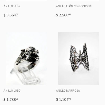
ANILLO LEÓN
ANILLO LEÓN CON CORONA
PRECIO
$
PRECIO
$
$ 3,664
$ 2,560
00
00
HABITUAL
3,664.00
HABITUAL
2,560.00
ANILLO LOBO
ANILLO MARIPOSA
PRECIO
$
PRECIO
$
$ 1,788
$ 1,104
00
00
HABITUAL
1,788.00
HABITUAL
1,104.00