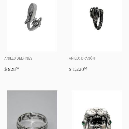
ANILLO DELFINES
ANILLO DRAGÓN
PRECIO
$
PRECIO
$
$ 928
$ 1,220
00
00
HABITUAL
928.00
HABITUAL
1,220.00