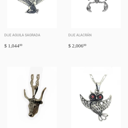
DIJE AGUILA SAGRADA
DIJE ALACRÁN
PRECIO
$
PRECIO
$
$ 1,044
$ 2,006
00
00
HABITUAL
1,044.00
HABITUAL
2,006.00